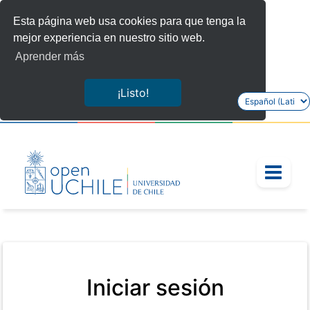
Esta página web usa cookies para que tenga la
mejor experiencia en nuestro sitio web.
Aprender más
¡Listo!
Seleccionar
idioma
/eol_sso_login/uchile_login/?next=%2Fcourses%2Fcour
Iniciar sesión