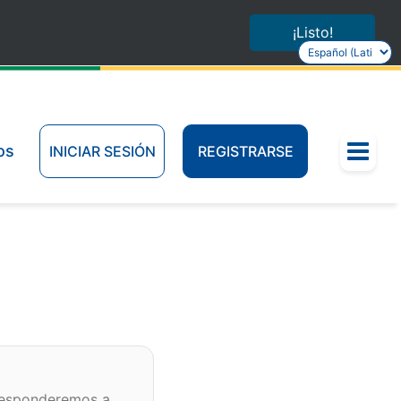
¡Listo!
Seleccionar
idioma
Menu
os
INICIAR SESIÓN
REGISTRARSE
responderemos a