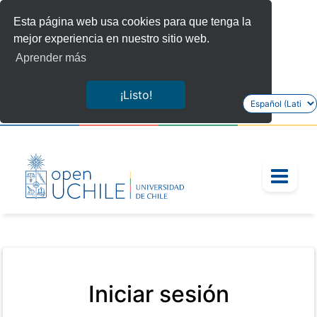
Esta página web usa cookies para que tenga la
mejor experiencia en nuestro sitio web.
Aprender más
¡Listo!
Seleccionar
idioma
/eol_sso_login/uchile_login/?next=%2Fcourses%2Fcour
Iniciar sesión